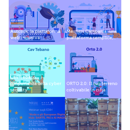
Autclick: la piattaforma
Mestieri Campania: una
web inclusiva
piattaforma semplice,...
Cav Tebano:
l'importanza della cyber
ORTO 2.0: Il tuo terreno
security
coltivabile in città