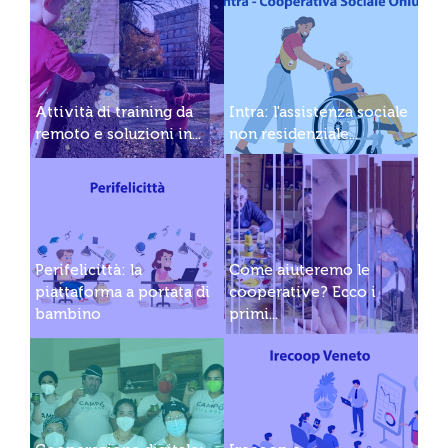
Attività di training da
Intra: l'assistenza sociale
remoto e soluzioni in...
non residenziale...
Perifelicittà: la
Come aiuteremo le
piattaforma a portata di
cooperative? Ecco i
bambino
primi...