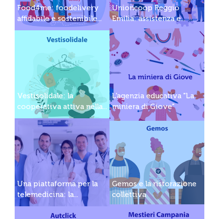
Food4me: foodelivery
Unioncoop Reggio
affidabile e sostenibile...
Emilia: assistenza e...
Vestisolidale: la
L'agenzia educativa "La
cooperativa attiva nella...
miniera di Giove"
Una piattaforma per la
Gemos e la ristorazione
telemedicina: la...
collettiva