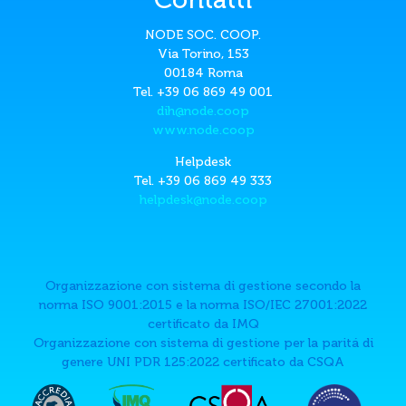
NODE SOC. COOP.
Via Torino, 153
00184 Roma
Tel. +39 06 869 49 001
dih@node.coop
www.node.coop
Helpdesk
Tel. +39 06 869 49 333
helpdesk@node.coop
Organizzazione con sistema di gestione secondo la
norma ISO 9001:2015 e la norma ISO/IEC 27001:2022
certificato da IMQ
Organizzazione con sistema di gestione per la paritá di
genere UNI PDR 125:2022 certificato da CSQA