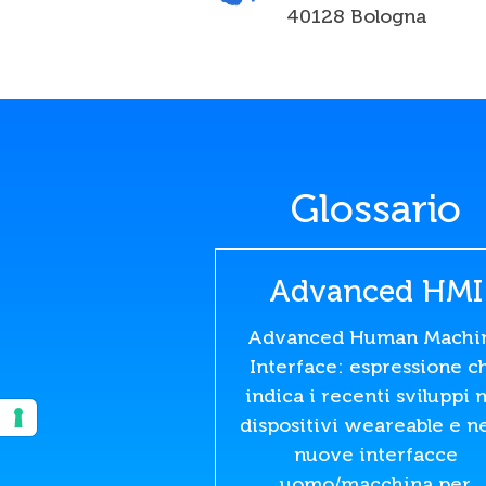
40128 Bologna
Glossario
Advanced HMI
Advanced Human Machi
Interface: espressione c
indica i recenti sviluppi 
dispositivi weareable e ne
nuove interfacce
uomo/macchina per