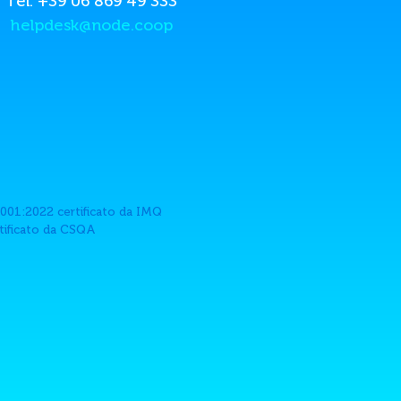
Tel. +39 06 869 49 333
helpdesk@node.coop
001:2022 certificato da IMQ
rtificato da CSQA