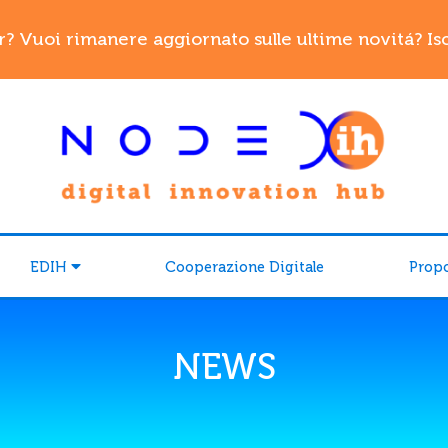
r? Vuoi rimanere aggiornato sulle ultime novitá? Iscr
EDIH
Cooperazione Digitale
Prop
NEWS