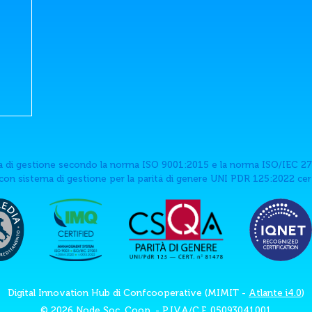
 di gestione secondo la norma ISO 9001:2015 e la norma ISO/IEC 27
on sistema di gestione per la paritá di genere UNI PDR 125:2022 ce
Digital Innovation Hub di Confcooperative (MIMIT -
Atlante i4.0
)
© 2026 Node Soc. Coop. - P.IVA/C.F. 05093041001