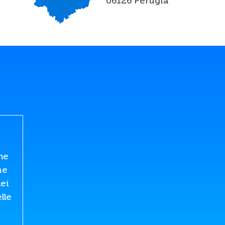
06126 Perugia
ne
he
nei
lle