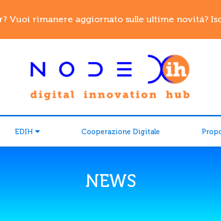
r? Vuoi rimanere aggiornato sulle ultime novitá? Iscr
EDIH
Cooperazione Digitale
Prop
NEWS