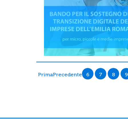
Prima
Precedente
6
7
8
9