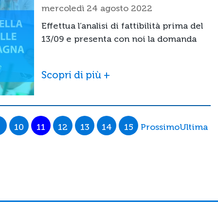
mercoledì 24 agosto 2022
Effettua l’analisi di fattibilità prima del
13/09 e presenta con noi la domanda
Scopri di più +
10
11
12
13
14
15
Prossimo
Ultima