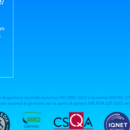
e/
un
e
 di gestione secondo la norma ISO 9001:2015 e la norma ISO/IEC 27
on sistema di gestione per la paritá di genere UNI PDR 125:2022 ce