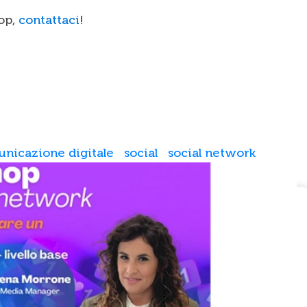
op,
contattaci
!
nicazione digitale
social
social network