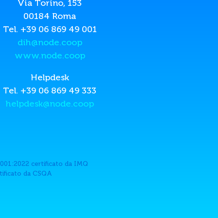
Via Torino, 153
00184 Roma
Tel. +39 06 869 49 001
dih@node.coop
www.node.coop
Helpdesk
Tel. +39 06 869 49 333
helpdesk@node.coop
001:2022 certificato da IMQ
rtificato da CSQA